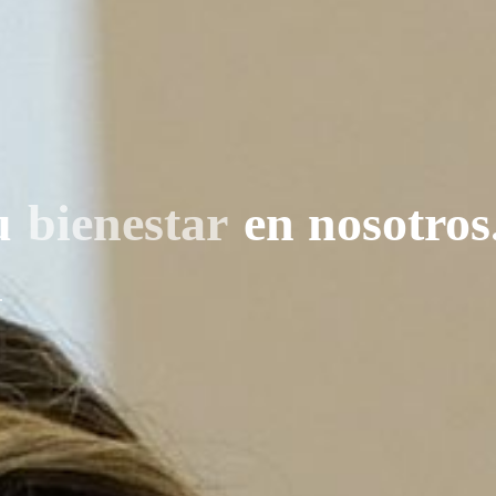
u
bienestar
en nosotros
e.