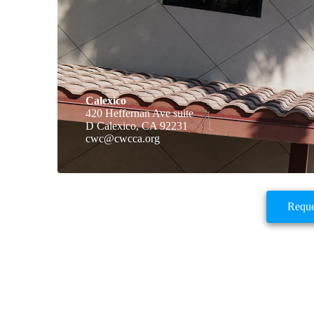
Calexico
420 Heffernan Ave suite
D Calexico, CA 92231
cwc@cwcca.org
Reque