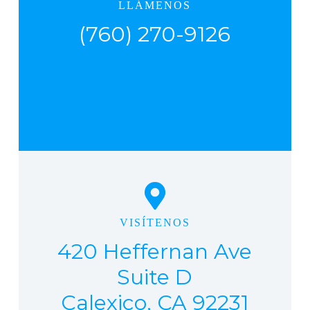
LLÁMENOS
(760) 270-9126
VISÍTENOS
420 Heffernan Ave
Suite D
Calexico, CA 92231