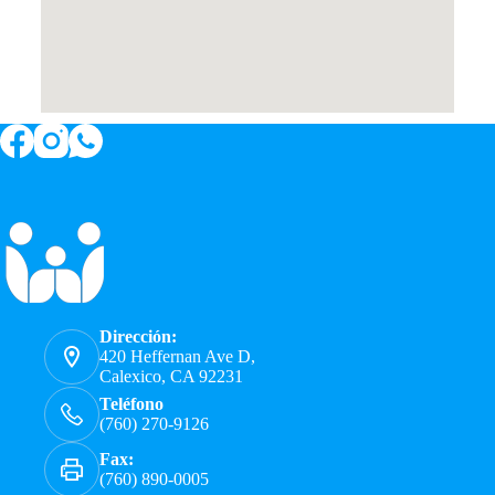
Dirección:
420 Heffernan Ave D,
Calexico, CA 92231
Teléfono
(760) 270-9126
Fax:
(760) 890-0005